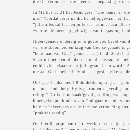
die Ou Verbond en nie meer van toepassing is op 
In Markus 13:31 het Jesus gesê: “Die hemel en di
nie.” Voordat Jesus na die hemel opgevaar het, he
“julle alles sal leer en julle sal herinner aan alle
woorde nie meer op gelowiges van toepassing is 
Hiper-genade onderrig is ‘n goeie voorbeeld van
van die skoonheid en krag van God se genade is 
“hele raad van God” genoem het (Hand. 20:27). Di
Maar dit beteken nie dat ons nooit ons sonde hoef
en bid vir mekaar sodat julle gesond kan word.” 
nie aan God hoef te bely nie, aangesien elke sond
Ook gee 1 Johannes 1:9 duidelike opdrag aan gelo
ons ons sonde bely, Hy is getrou en regverdig om 
reinig.” Dit is ‘n oorsaak/gevolg-stelling wat impl
bloedgekoopte kinders van God gaan ons nie voort
bely en bekeer ons om ‘n intieme verhouding met o
“prakties sondig”.
Om hierdie argument teë te werk, ontken hipergen
is. 1 Johannes 2:1 begin egter hiermee: “My liewe k