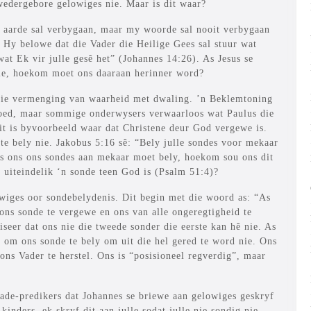
wedergebore gelowiges nie. Maar is dit waar?
e aarde sal verbygaan, maar my woorde sal nooit verbygaan
t Hy belowe dat die Vader die Heilige Gees sal stuur wat
s wat Ek vir julle gesê het” (Johannes 14:26). As Jesus se
nie, hoekom moet ons daaraan herinner word?
 die vermenging van waarheid met dwaling. ’n Beklemtoning
goed, maar sommige onderwysers verwaarloos wat Paulus die
t is byvoorbeeld waar dat Christene deur God vergewe is.
 te bely nie. Jakobus 5:16 sê: “Bely julle sondes voor mekaar
As ons ons sondes aan mekaar moet bely, hoekom sou ons dit
e uiteindelik ‘n sonde teen God is (Psalm 51:4)?
wiges oor sondebelydenis. Dit begin met die woord as: “As
ons sonde te vergewe en ons van alle ongeregtigheid te
iseer dat ons nie die tweede sonder die eerste kan hê nie. As
 om ons sonde te bely om uit die hel gered te word nie. Ons
ns Vader te herstel. Ons is “posisioneel regverdig”, maar
ade-predikers dat Johannes se briewe aan gelowiges geskryf
inders, ek skryf dit aan julle sodat julle nie sondig nie.