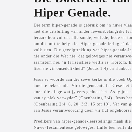
Hiper Genade.
Die term hiper-genade is gebruik om ‘n nuwe vlaa
met die uitsluiting van ander lewensbelangrike le
leraars hou vol dat alle sonde, verlede, hede en t
om dit ooit te bely nie. Hiper-genade lering sê d
volk sien. Die gevolgtrekking van hiper-genade-leer
nie onder die Wet nie; dat gelowiges nie verantwoo
saamstem nie, ‘n fariseïstiese wettis is. Kortom, 
lisensie vir onsedelikheid” (Judas 1:4) en flankee
Jesus se woorde aan die sewe kerke in die boek Op
hoef te bekeer nie. Vir die gemeente in Efese het 
doen die dinge wat jy eers gedoen het. As jy jou 
van sy plek verwyder” (Openbaring 2:4). Jesus bes
(Openbaring 2:4, 6, 20; 3:3, 15 tot 19). Ver van 
aan Jesus verantwoording doen vir hul ongehoorsa
Predikers van hiper-genade-leerstellings maak die
Nuwe-Testamentiese gelowiges. Hulle leer selfs da