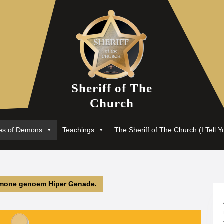
Sheriff of The
Church
nes of Demons
Teachings
The Sheriff of The Church (I Tell Y
emone genoem Hiper Genade.