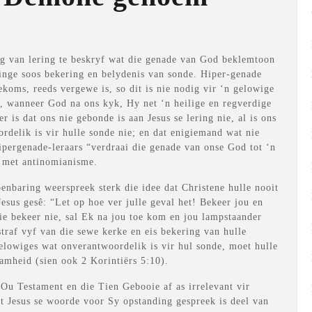
g van lering te beskryf wat die genade van God beklemtoon
ringe soos bekering en belydenis van sonde. Hiper-genade
oekoms, reeds vergewe is, so dit is nie nodig vir ‘n gelowige
at, wanneer God na ons kyk, Hy net ‘n heilige en regverdige
 is dat ons nie gebonde is aan Jesus se lering nie, al is ons
rdelik is vir hulle sonde nie; en dat enigiemand wat nie
hipergenade-leraars “verdraai die genade van onse God tot ‘n
r met antinomianisme.
enbaring weerspreek sterk die idee dat Christene hulle nooit
Jesus gesê: “Let op hoe ver julle geval het! Bekeer jou en
nie bekeer nie, sal Ek na jou toe kom en jou lampstaander
traf vyf van die sewe kerke en eis bekering van hulle
gelowiges wat onverantwoordelik is vir hul sonde, moet hulle
amheid (sien ook 2 Korintiërs 5:10).
 Ou Testament en die Tien Gebooie af as irrelevant vir
t Jesus se woorde voor Sy opstanding gespreek is deel van