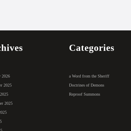
hives
Categories
y 2026
a Word from the Sheriff
r 2025
Doctrines of Demons
 2025
Reproof Summons
er 2025
2025
5
25