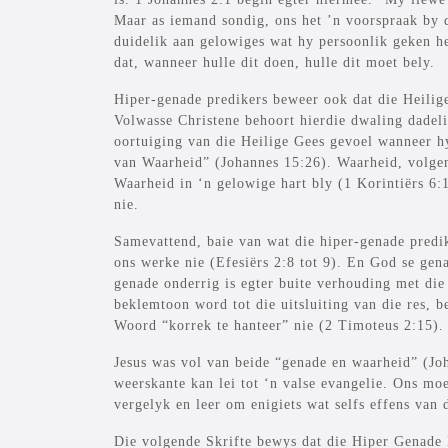
Maar as iemand sondig, ons het ’n voorspraak by 
duidelik aan gelowiges wat hy persoonlik geken h
dat, wanneer hulle dit doen, hulle dit moet bely.
Hiper-genade predikers beweer ook dat die Heilige
Volwasse Christene behoort hierdie dwaling dadeli
oortuiging van die Heilige Gees gevoel wanneer h
van Waarheid” (Johannes 15:26). Waarheid, volgens
Waarheid in ‘n gelowige hart bly (1 Korintiërs 6:
nie.
Samevattend, baie van wat die hiper-genade predike
ons werke nie (Efesiërs 2:8 tot 9). En God se gen
genade onderrig is egter buite verhouding met die 
beklemtoon word tot die uitsluiting van die res, 
Woord “korrek te hanteer” nie (2 Timoteus 2:15).
Jesus was vol van beide “genade en waarheid” (Joh
weerskante kan lei tot ‘n valse evangelie. Ons mo
vergelyk en leer om enigiets wat selfs effens van
Die volgende Skrifte bewys dat die Hiper Genade