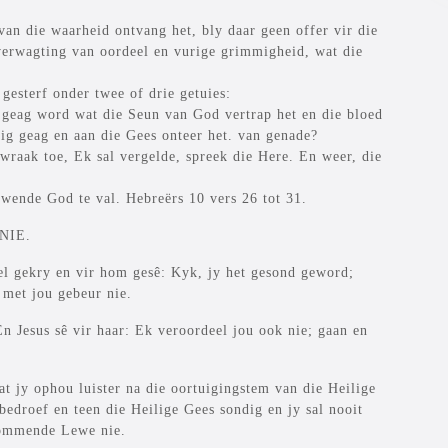
van die waarheid ontvang het, bly daar geen offer vir die
 verwagting van oordeel en vurige grimmigheid, wat die
gesterf onder twee of drie getuies:
g geag word wat die Seun van God vertrap het en die bloed
ig geag en aan die Gees onteer het. van genade?
aak toe, Ek sal vergelde, spreek die Here. En weer, die
ewende God te val. Hebreërs 10 vers 26 tot 31.
 NIE.
el gekry en vir hom gesê: Kyk, jy het gesond geword;
 met jou gebeur nie.
n Jesus sê vir haar: Ek veroordeel jou ook nie; gaan en
at jy ophou luister na die oortuigingstem van die Heilige
 bedroef en teen die Heilige Gees sondig en jy sal nooit
ekommende Lewe nie.