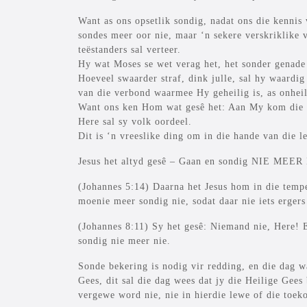
Want as ons opsetlik sondig, nadat ons die kennis 
sondes meer oor nie, maar ‘n sekere verskriklike
teëstanders sal verteer.
Hy wat Moses se wet verag het, het sonder genade 
Hoeveel swaarder straf, dink julle, sal hy waardi
van die verbond waarmee Hy geheilig is, as onheil
Want ons ken Hom wat gesê het: Aan My kom die wr
Here sal sy volk oordeel.
Dit is ‘n vreeslike ding om in die hande van die l
Jesus het altyd gesê – Gaan en sondig NIE MEER
(Johannes 5:14) Daarna het Jesus hom in die temp
moenie meer sondig nie, sodat daar nie iets ergers
(Johannes 8:11) Sy het gesê: Niemand nie, Here! E
sondig nie meer nie.
Sonde bekering is nodig vir redding, en die dag w
Gees, dit sal die dag wees dat jy die Heilige Gees
vergewe word nie, nie in hierdie lewe of die to