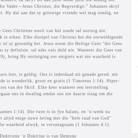
die Vader—Jesus Christus, die Regverdige.” Johannes skryf
et. Hy dui aan dat sy gelowige vriende wel mag sondig, en
 Gees Christene nooit van hul sonde sal oortuig nie.
k te erken. Elke dissipel van Christus het die oorweldigende
y of sy gesondig het. Jesus noem die Heilige Gees “die Gees
 sy definisie, sal niks vals duld nie. Wanneer die Gees van
19), bring Hy oortuiging oor enigiets wat nie waarheid is
rs leer, is geldig. Ons is inderdaad uit genade gered, nie
ade is wonderlik, groot en gratis (1 Timoteus 1:14). Hiper-
res van die Skrif. Elke keer wanneer een leerstelling
begaan ons in dwaling omdat ons nie daarin slaag om die
annes 1:14). Die twee is in fyn balans, en ‘n wenk na
et altyd enige nuwe lering met die “hele raad van God”
 die waarheid afwyk, te verontagsaam (1 Johannes 4:1).
 Doktriene ‘n Doktrine is van Demone.