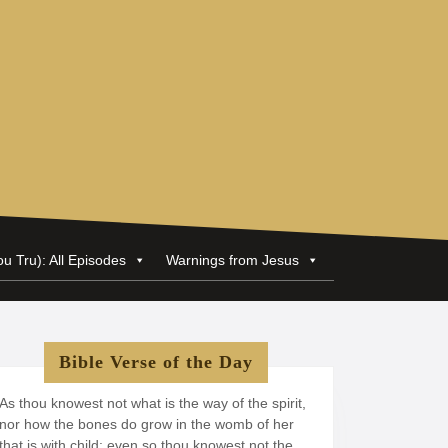
ou Tru): All Episodes
Warnings from Jesus
Bible Verse of the Day
As thou knowest not what is the way of the spirit,
nor how the bones do grow in the womb of her
that is with child: even so thou knowest not the